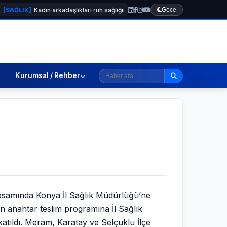
]
Kadın arkadaşlıkları ruh sağlığını güçlendiriyor!
[TEKNOLOJİ]
Gece
Uygulama
Kurumsal / Rehber
apsamında Konya İl Sağlık Müdürlüğü’ne
en anahtar teslim programına İl Sağlık
katıldı. Meram, Karatay ve Selçuklu İlçe