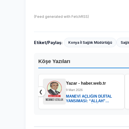
(Feed generated with
FetchRSS
)
Etiket/Paylaş:
Konya İl Sağlık Müdürlüğü
Sağl
Köşe Yazıları
Yazar - haber.web.tr
9 Mart 2026
❮
MANEVİ AÇLIĞIN DİJİTAL
YANSIMASI: “ALLAH”
KELAMININ GÜCÜ