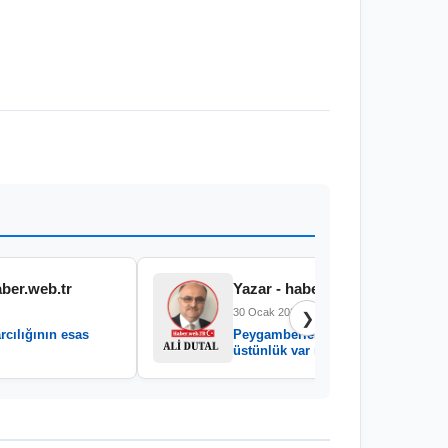
aber.web.tr
Yazar - haber.web.tr
30 Ocak 2026
❯
rcılığının esas
Peygamberler arasında
üstünlük var mıdır?