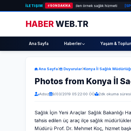
İLETIŞIM
GÜNDEM]
Menemen Belediyesi’nden örnek sağlık hizmeti
[SPOR]
Başka
SON DAKİKA
HABER
WEB.TR
Ana Sayfa
Haberler
Yaşam & Toplu
Ana Sayfa
Duyurular
Konya İl Sağlık Müdürlüğ
Photos from Konya İl S
Adsız
9/03/2019 05:22:00 ÖÖ
2
dk okuma süresi
Sağlık İçin Yeni Araçlar Sağlık Bakanlığı
tahsis edilen üç araç ilçe sağlık müdürlükl
Müdürü Prof. Dr. Mehmet Koç, hizmet başkanl