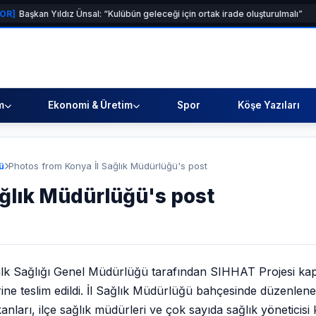
n Yıldız Ünsal: “Kulübün geleceği için ortak irade oluşturulmalı”
[SAĞLIK
m
Ekonomi & Üretim
Spor
Köşe Yazıları
ü
Photos from Konya İl Sağlık Müdürlüğü's post
ağlık Müdürlüğü's post
 Halk Sağlığı Genel Müdürlüğü tarafından SIHHAT Projesi k
erine teslim edildi. İl Sağlık Müdürlüğü bahçesinde düzenlen
arı, ilçe sağlık müdürleri ve çok sayıda sağlık yöneticisi 